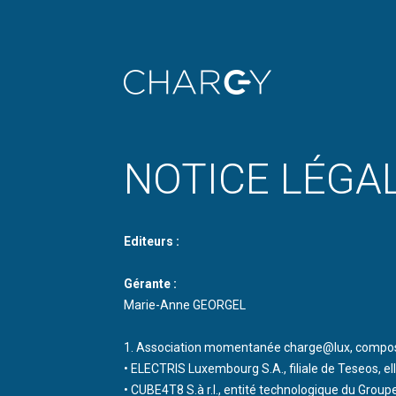
NOTICE LÉGA
Editeurs :
Gérante :
Marie-Anne GEORGEL
1. Association momentanée charge@lux, composé
• ELECTRIS Luxembourg S.A., filiale de Teseos, 
• CUBE4T8 S.à r.l., entité technologique du Groupe