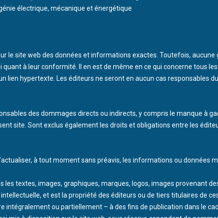
génie électrique, mécanique et énergétique
 sur le site web des données et informations exactes. Toutefois, aucune
ni quant à leur conformité. Il en est de même en ce qui concerne tous l
n lien hypertexte. Les éditeurs ne seront en aucun cas responsables du 
ponsables des dommages directs ou indirects, y compris le manque à gagne
t site. Sont exclus également les droits et obligations entre les éditeurs
 d’actualiser, à tout moment sans préavis, les informations ou données mi
ous les textes, images, graphiques, marques, logos, images provenant de
é intellectuelle, et est la propriété des éditeurs ou de tiers titulaires de 
oduire intégralement ou partiellement – à des fins de publication dans le c