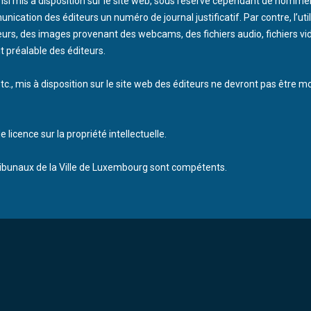
insi mis à disposition sur le site web, sous réserve cependant de nommer
cation des éditeurs un numéro de journal justificatif. Par contre, l’util
teurs, des images provenant des webcams, des fichiers audio, fichiers v
t préalable des éditeurs.
., mis à disposition sur le site web des éditeurs ne devront pas être mo
licence sur la propriété intellectuelle.
 tribunaux de la Ville de Luxembourg sont compétents.