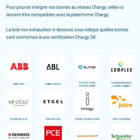
Pour pouvoir intégrer vos bornes au réseau Chargy, celles-ci
doivent être compatibles avec la plateforme Chargy.
La liste non exhaustive ci-dessous vous indique quelles bornes
sont conformes à une certification Chargy OK :
ICU EVE S-Line
Compleo Advanced
ABB Terra
Wallbox eMH3
ICU EVE Proline
Compleo Highline
Ecotap Dua S.A.
Etrel Inch Duo
Innogy eStation Smart
Juice Technology