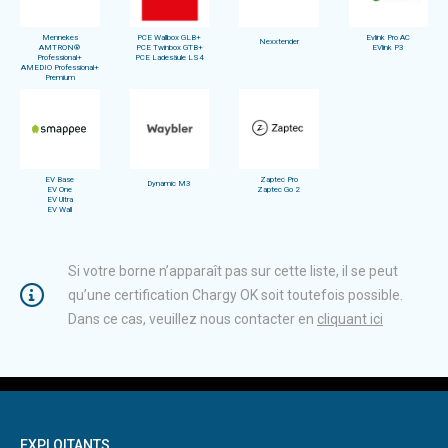
Mennekes
PCE Wallbox GLB+
Evlink Pro AC
Nexxtender
AMTRON®
PCE Twinbox GTB+
EVlink P3
Professional+
PCE Ladesäule LS4
AMEDIO Professional+
Premium
EV Base
Zaptec Pro
Dynamic M3
EV One
Zaptec Go 2
EV Ultra
EV Wall
Si votre borne n’apparaît pas sur cette liste, il se peut
qu’une certification Chargy OK soit toutefois possible.
Dans ce cas, veuillez nous contacter en
cliquant ici
EXPLOITANTS